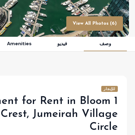
View All Photos (6)
وصف
فيديو
Amenities
للإيجار
ent for Rent in Bloom
Crest, Jumeirah Village
Circle