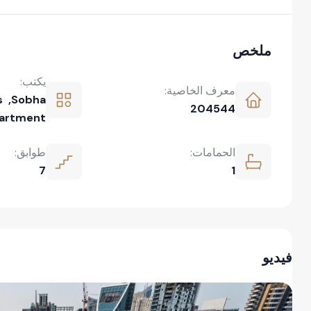
ملخص
يكتب:
معرف الخاصية:
s
,
Sobha
204544
artment
الحمامات:
طوابق:
7
1
فيديو