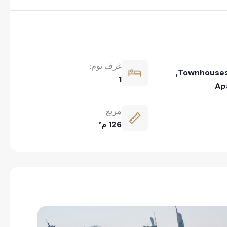
غرف نوم:
,
Townhouse
1
Ap
مربع:
126 م²